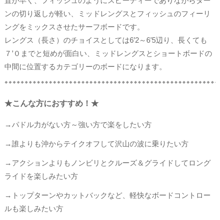
置が早く、フィッシュのようにスピーディーでありながらター
ンの切り返しが軽い、ミッドレングスとフィッシュのフィーリ
ングをミックスさせたサーフボードです。
レングス（長さ）のチョイスとしては6’2～6’5辺り、長くても
７’０までと短めが面白い、ミッドレングスとショートボードの
中間に位置するカテゴリーのボードになります。
★こんな方におすすめ！★
→パドル力がない方～強い方で楽をしたい方
→誰よりも沖からテイクオフして沢山の波に乗りたい方
→アクションよりもノンビリとクルーズ＆グライドしてロング
ライドを楽しみたい方
→トップターンやカットバックなど、軽快なボードコントロー
ルも楽しみたい方