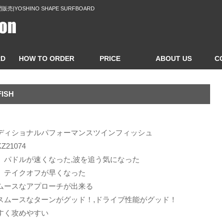
OSHINO SHAPE SURFBOARD
RD
HOW TO ORDER
PRICE
ABOUT US
C
FISH
ラディショナルパフォーマンスツインフィッシュ
21074
 パドルが速くなった,波を追う気になった
 テイクオフが早くなった
ムースなアプローチが出来る
スムースなターンがグッド！,ドライブ性能がグッド！
やすく攻めやすい