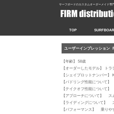
サーフボードのカスタムオーダーメイド専門販売|Y
TOP
SURFBOA
ユーザーインプレッション
【年齢】 58歳
【オーダーしたモデル】 ト
【シェイプロットナンバー】 KZ
【パドリング性能について】
【テイクオフ性能について】
【アプローチについて】 ス
【ライディングについて】 
【パフォーマンス】 乗り