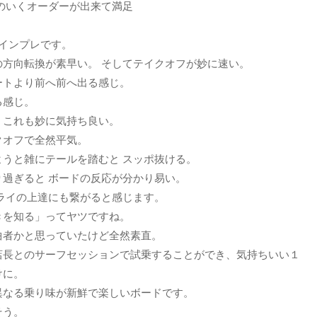
のいくオーダーが出来て満足
ト】
インプレです。
方向転換が素早い。 そしてテイクオフが妙に速い。
ートより前へ前へ出る感じ。
る感じ。
、これも妙に気持ち良い。
クオフで全然平気。
うと雑にテールを踏むと スッポ抜ける。
過ぎると ボードの反応が分かり易い。
ライの上達にも繋がると感じます。
きを知る」ってヤツですね。
曲者かと思っていたけど全然素直。
店長とのサーフセッションで試乗することができ、気持ちいい１
けに。
異なる乗り味が新鮮で楽しいボードです。
そう。