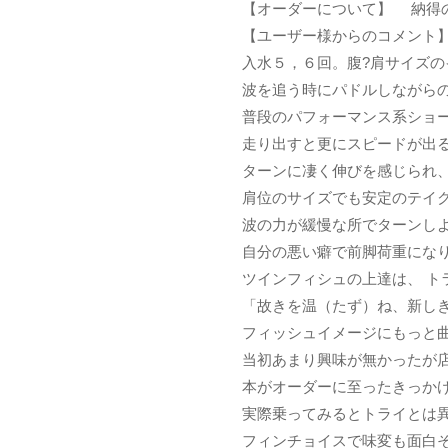
【オーダーについて】 納得
【ユーザー様からのコメン
入水５，６回。腹?肩サイズの
波を追う時にパドルしながらの
普段のパフォーマンス系ショ
走り出すと更にスピードが出
ターンに凄く伸びを感じられ
肩位のサイズでも安定のテイ
波の力が緩慢な所でターンしよ
自分の悪い癖で前脚荷重になり
ツインフィシュの上達は、 ト
「故きを温（たず）ね、新し
フィッシュイメージにもっと
当初あまり興味が無かったが
本がオーダーに至ったきっか
実際乗ってみるとトライとは
フィンチョイスで味変も面白