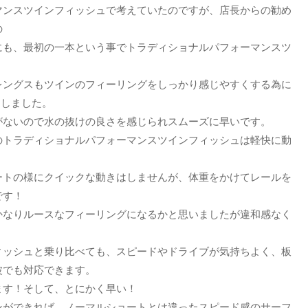
マンスツインフィッシュで考えていたのですが、店長からの勧め
の
にも、最初の一本という事でトラディショナルパフォーマンスツ
レングスもツインのフィーリングをしっかり感じやすくする為に
にしました。
がないので水の抜けの良さを感じられスムーズに早いです。
のトラディショナルパフォーマンスツインフィッシュは軽快に動
ートの様にクイックな動きはしませんが、体重をかけてレールを
です！
かなりルースなフィーリングになるかと思いましたが違和感なく
ィッシュと乗り比べても、スピードやドライブが気持ちよく、板
波でも対応できます。
ます！そして、とにかく早い！
ンができれば、ノーマルショートとは違ったスピード感のサーフ