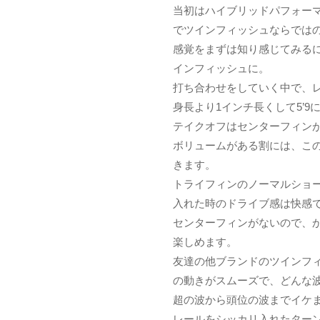
当初はハイブリッドパフォー
でツインフィッシュならでは
感覚をまずは知り感じてみる
インフィッシュに。
打ち合わせをしていく中で、
身長より1インチ長くして5’9
テイクオフはセンターフィン
ボリュームがある割には、こ
きます。
トライフィンのノーマルショ
入れた時のドライブ感は快感
センターフィンがないので、
楽しめます。
友達の他ブランドのツインフ
の動きがスムーズで、どんな
超の波から頭位の波までイケ
レールをシッカリ入れたター